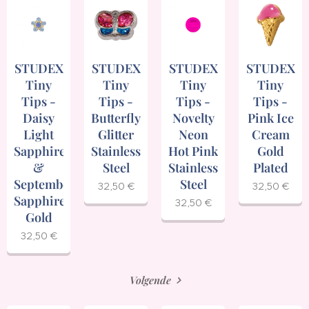
STUDEX
STUDEX
STUDEX
STUDEX
Tiny
Tiny
Tiny
Tiny
Tips -
Tips -
Tips -
Tips -
Daisy
Butterfly
Novelty
Pink Ice
Light
Glitter
Neon
Cream
Sapphire
Stainless
Hot Pink
Gold
&
Steel
Stainless
Plated
September
Steel
32,50
€
32,50
€
Sapphire
32,50
€
Gold
32,50
€
Volgende