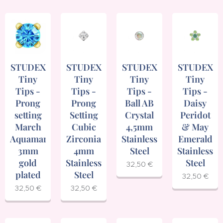
STUDEX
STUDEX
STUDEX
STUDEX
Tiny
Tiny
Tiny
Tiny
Tips -
Tips -
Tips -
Tips -
Prong
Prong
Ball AB
Daisy
setting
Setting
Crystal
Peridot
March
Cubic
4,5mm
& May
Aquamarine
Zirconia
Stainless
Emerald
3mm
4mm
Steel
Stainless
gold
Stainless
Steel
32,50
€
plated
Steel
32,50
€
32,50
€
32,50
€