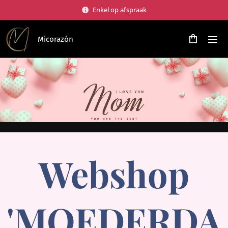
Enkel op afspraak
Micorazón
Webshop
'MOEDERDA