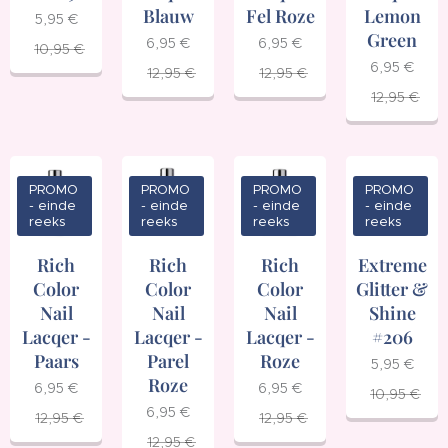
Blauw
Fel Roze
Lemon
5,95
€
Green
6,95
€
6,95
€
10,95
€
6,95
€
12,95
€
12,95
€
12,95
€
PROMO
PROMO
PROMO
PROMO
- einde
- einde
- einde
- einde
reeks
reeks
reeks
reeks
Rich
Rich
Rich
Extreme
Color
Color
Color
Glitter &
Nail
Nail
Nail
Shine
Lacqer -
Lacqer -
Lacqer -
#206
Paars
Parel
Roze
5,95
€
Roze
6,95
€
6,95
€
10,95
€
6,95
€
12,95
€
12,95
€
12,95
€