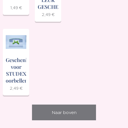
GESCHENKJE
1,49
€
2,49
€
Geschenkverpakking
voor
STUDEX
oorbellen
2,49
€
Naar boven