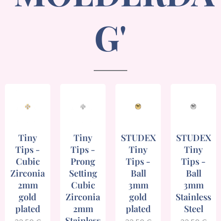
G'
Tiny
Tiny
STUDEX
STUDEX
Tips -
Tips -
Tiny
Tiny
Cubic
Prong
Tips -
Tips -
Zirconia
Setting
Ball
Ball
2mm
Cubic
3mm
3mm
gold
Zirconia
gold
Stainless
plated
2mm
plated
Steel
Stainless