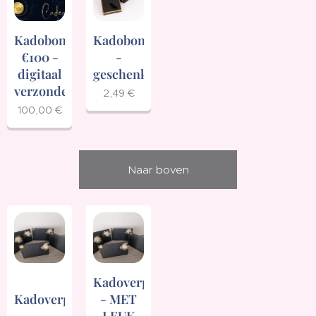
Kadobon
Kadobon
€100 -
-
digitaal
geschenkverpakking
verzonden
2,49
€
100,00
€
Naar boven
Kadoverpakking
- MET
Kadoverpakking
LEUK