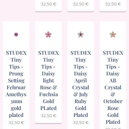
32,50
€
32,50
€
32,50
€
STUDEX
STUDEX
STUDEX
STUDEX
Tiny
Tiny
Tiny
Tiny
Tips -
Tips -
Tips -
Tips -
Prong
Daisy
Daisy
Daisy
Setting
light
April
AB
Februar
Rose &
Crystal
Crystal
Amethyst
Fuchsia
& July
&
3mm
Gold
Ruby
October
gold
PLated
Gold
Rose
plated
Plated
Gold
32,50
€
Plated
32,50
€
32,50
€