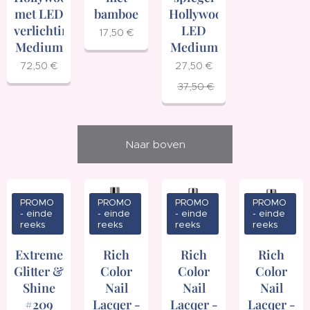
met LED
Hollywood
bamboe
verlichting
LED
17,50
€
Medium
Medium
72,50
€
27,50
€
37,50
€
Naar boven
PROMO
PROMO
PROMO
PROMO
- einde
- einde
- einde
- einde
reeks
reeks
reeks
reeks
Extreme
Rich
Rich
Rich
Glitter &
Color
Color
Color
Shine
Nail
Nail
Nail
#209
Lacqer -
Lacqer -
Lacqer -