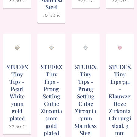
32,50
€
32,50
€
32,50
€
Steel
32,50
€
STUDEX
STUDEX
STUDEX
STUDEX
Tiny
Tiny
Tiny
Tiny
Tips -
Tips -
Tips -
Tips 744
Pearl
Prong
Prong
-
White
Setting
Setting
Klauwzetti
3mm
Cubic
Cubic
Roze
gold
Zirconia
Zirconia
Zirkonia,
plated
3mm
3mm
Chirurgisc
gold
Stainless
staal, 3
32,50
€
plated
Steel
mm