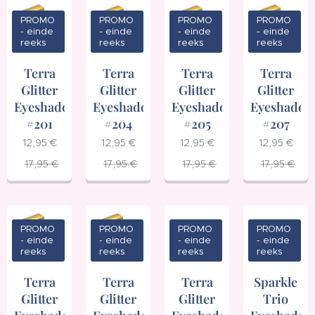
PROMO
PROMO
PROMO
PROMO
- einde
- einde
- einde
- einde
reeks
reeks
reeks
reeks
Terra
Terra
Terra
Terra
Glitter
Glitter
Glitter
Glitter
Eyeshadow
Eyeshadow
Eyeshadow
Eyeshadow
#201
#204
#205
#207
12,95
€
12,95
€
12,95
€
12,95
€
17,95
€
17,95
€
17,95
€
17,95
€
PROMO
PROMO
PROMO
PROMO
- einde
- einde
- einde
- einde
reeks
reeks
reeks
reeks
Terra
Terra
Terra
Sparkle
Glitter
Glitter
Glitter
Trio