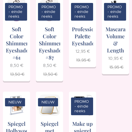
PROMO
PROMO
PROMO
PROMO
- einde
- einde
- einde
- einde
reeks
reeks
reeks
reeks
Soft
Soft
Mascara
Professional
Color
Color
Volume
Palette
Shimmer
Shimmer
&
Eyeshadow
Eyeshadow
Eyeshadow
Length
12,95
€
#61
#87
10,95
€
19,95
€
8,50
€
8,50
€
15,95
€
13,50
€
13,50
€
PROMO
NIEUW
NIEUW
- einde
reeks
Spiegel
Make up
Spiegel
Hollywood
spiegel
met