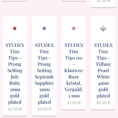
32,50
€
STUDEX
STUDEX
STUDEX
STUDEX
Tiny
Tiny
Tiny
Tiny
Tips -
Tips -
Tips 110
Tips -
Prong
Prong
-
Tiffany
Setting
Setting
Klauwzetting,
Pearl
July
September
Roze
White
Ruby
Sapphire
kristal,
4mm
3mm
3mm
Verguld,
gold
gold
gold
3 mm
plated
plated
plated
32,50
€
32,50
€
32,50
€
32,50
€