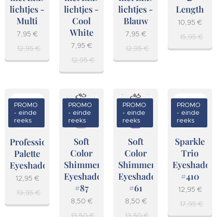
lichtjes -
lichtjes -
lichtjes -
Length
Multi
Cool
Blauw
10,95
€
White
7,95
€
7,95
€
15,95
€
7,95
€
12,95
€
12,95
€
12,95
€
PROMO
PROMO
PROMO
PROMO
- einde
- einde
- einde
- einde
reeks
reeks
reeks
reeks
Soft
Soft
Sparkle
Professional
Color
Color
Trio
Palette
Shimmer
Shimmer
Eyeshadow
Eyeshadow
Eyeshadow
Eyeshadow
#410
12,95
€
#87
#61
12,95
€
19,95
€
8,50
€
8,50
€
17,95
€
13,50
€
13,50
€