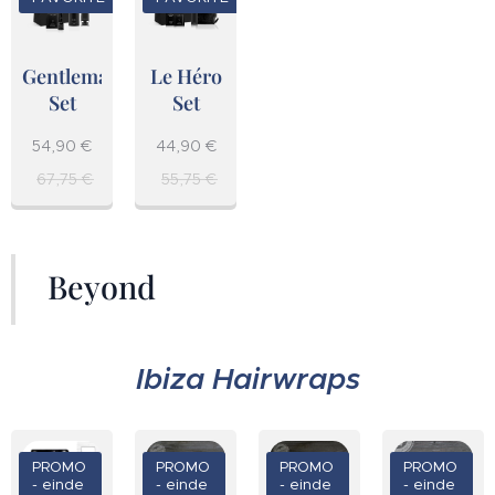
Gentleman
Le Héro
Set
Set
54,90
€
44,90
€
67,75
€
55,75
€
Beyond
Ibiza Hairwraps
PROMO
PROMO
PROMO
PROMO
- einde
- einde
- einde
- einde