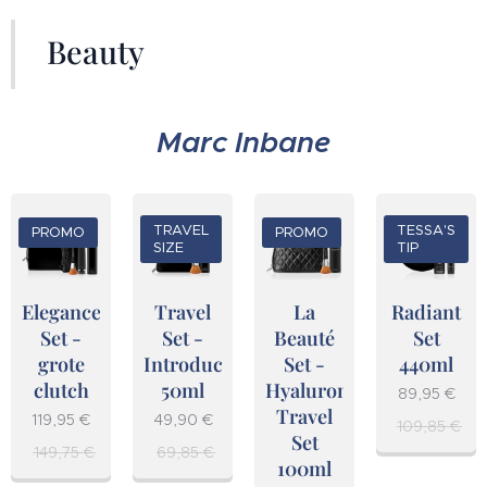
Beauty
Marc Inbane
TRAVEL
TESSA'S
PROMO
PROMO
SIZE
TIP
Elegance
Travel
La
Radiant
Set -
Set -
Beauté
Set
grote
Introductieset
Set -
440ml
clutch
50ml
Hyaluronic
89,95
€
Travel
119,95
€
49,90
€
109,85
€
Set
149,75
€
69,85
€
100ml