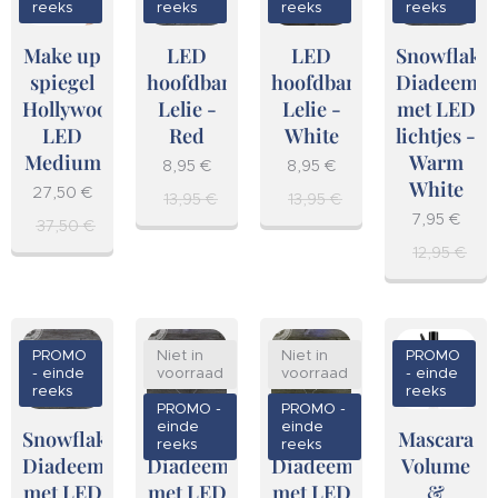
reeks
reeks
reeks
reeks
Make up
LED
LED
Snowflake
spiegel
hoofdband
hoofdband
Diadeem
Hollywood
Lelie -
Lelie -
met LED
LED
Red
White
lichtjes -
Medium
Warm
8,95
€
8,95
€
White
27,50
€
13,95
€
13,95
€
7,95
€
37,50
€
12,95
€
PROMO
Niet in
Niet in
PROMO
- einde
voorraad
voorraad
- einde
reeks
reeks
PROMO -
PROMO -
einde
einde
Snowflake
Snowflake
Snowflake
Mascara
reeks
reeks
Diadeem
Diadeem
Diadeem
Volume
met LED
met LED
met LED
&