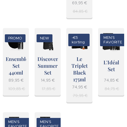
69,95
€
84,85
€
-€5
MEN'S
PROMO
NEW
korting
FAVORITE
Le
Ensemble
Discovery
L'Idéal
Triplet
Set
Summer
Set
Black
440ml
Set
175ml
89,95
€
14,95
€
74,85
€
74,95
€
109,85
€
17,85
€
84,75
€
79,95
€
MEN'S
MEN'S
FAVORITE
FAVORITE