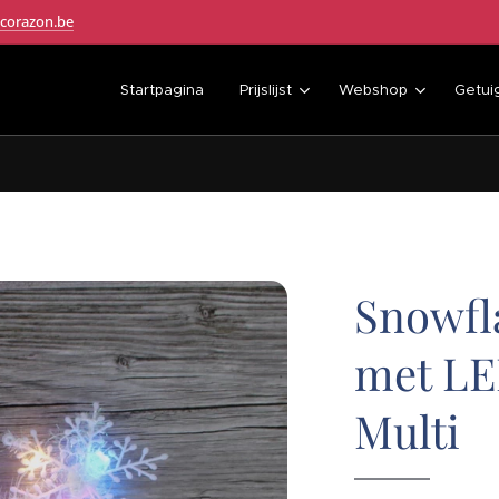
corazon.be
Startpagina
Prijslijst
Webshop
Getui
Snowfl
met LED
Multi