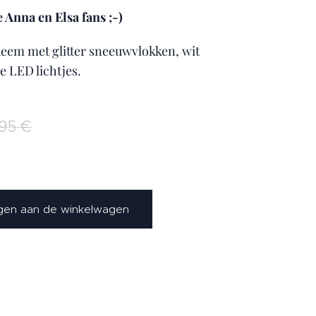
 Anna en Elsa fans ;-)
deem met glitter sneeuwvlokken, wit
e LED lichtjes.
,95
€
en aan de winkelwagen