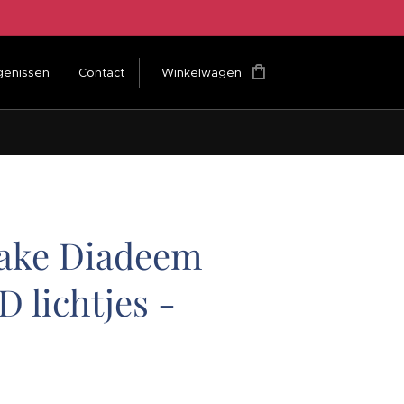
genissen
Contact
Winkelwagen
ake Diadeem
 lichtjes -