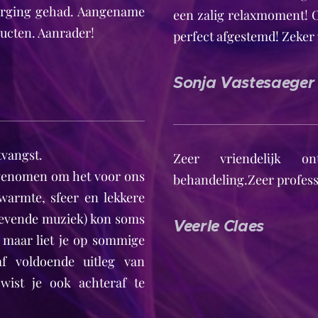
zorging gehad. Aangename
een zalig relaxmoment! O
ucten. Aanrader!
perfect afgestemd! Zeker 
Sonja Vastesaeger
tvangst.
Zeer vriendelijk ont
 genomen om het voor ons
behandeling.Zeer profess
armte, sfeer en lekkere
gevende muziek) kon soms
Veerle Claes
, maar liet je op sommige
 voldoende uitleg van
wist je ook achteraf te