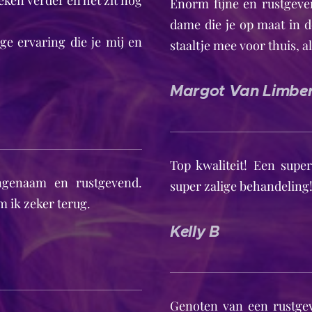
eken verder en het zit nog
Enorm fijne en rustgeve
dame die je op maat in d
ge ervaring die je mij en
staaltje mee voor thuis, a
Margot Van Limbe
Top kwaliteit! Een supe
angenaam en rustgevend.
super zalige behandeling
m ik zeker terug.
Kelly B
Genoten van een rustge