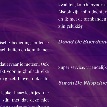
kwaliteit, kom hiervoor z
Alsook zijn mijn dochter
en ik met de armbanden d
zijn gelukkig 😊
David De Baerdem
ische bediening en leuke
lach buiten en kom ik met
dat ervaar je meteen. Ook
Super service, vriendelijk
nkt voor je glimlach elke
oi gezet, blijven ook echt
Sarah De Wispelae
leuke haarvlechtjes die
k zijn met dat deze niet