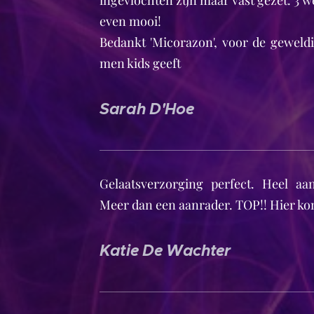
ingevlochten zijn maar vast gezet. 3 w
even mooi!
Bedankt 'Micorazon', voor de geweldi
men kids geeft 🤩💝
Sarah D'Hoe
Gelaatsverzorging perfect. Heel a
Meer dan een aanrader. TOP!! Hier ko
Katie De Wachter