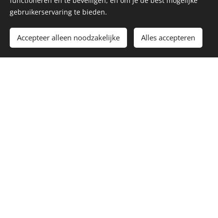
functioneren en te beveiligen, en om je de best mogelijke
gebruikerservaring te bieden.
Toevoegen aan de winkelwagen
Accepteer alleen noodzakelijke
Alles accepteren