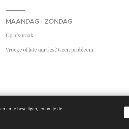
MAANDAG - ZONDAG
Op afspraak
Vroege of late uurtjes? Geen probleem!
en en te beveiligen, en om je de
©2023 Alle rechten voorbehouden
Ondernemingsnummer: BE 0783 358 241
Webdesign by
Duville Photography
Cookies