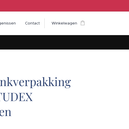
genissen
Contact
Winkelwagen
nkverpakking
STUDEX
len