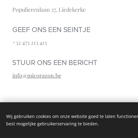
Populierenlaan 27, Liedekerke
GEEF ONS EEN SEINTJE
+32 473 213 413‬
STUUR ONS EEN BERICHT
info@micorazon.be
Wij gebruiken cookies om onze website goed te laten functioner
best mogelijke gebruikerservaring te bieden.