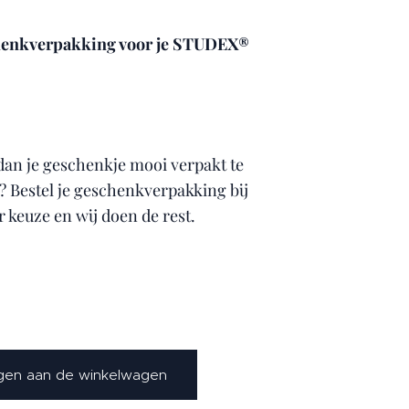
henkverpakking voor je STUDEX®
 dan je geschenkje mooi verpakt te
 Bestel je geschenkverpakking bij
r keuze en wij doen de rest.
en aan de winkelwagen