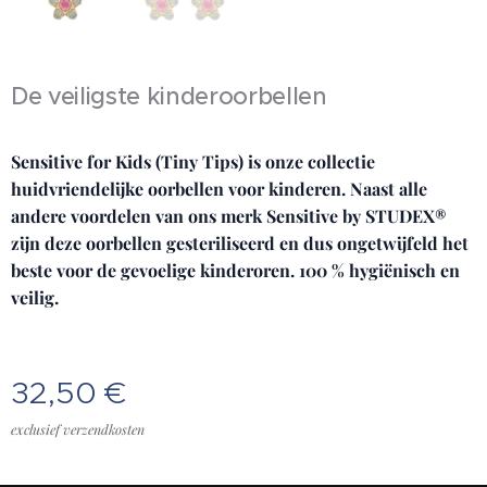
De veiligste kinderoorbellen
Sensitive for Kids (Tiny Tips) is onze collectie
huidvriendelijke oorbellen voor kinderen. Naast alle
andere voordelen van ons merk Sensitive by STUDEX®
zijn deze oorbellen gesteriliseerd en dus ongetwijfeld het
beste voor de gevoelige kinderoren. 100 % hygiënisch en
veilig.
32,50
€
exclusief verzendkosten