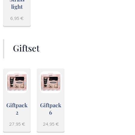
light
6,95
€
Giftset
Giftpack
Giftpack
2
6
27,95
€
24,95
€