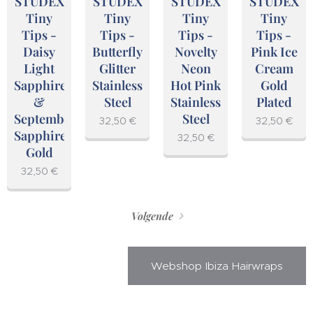
STUDEX
STUDEX
STUDEX
STUDEX
Tiny
Tiny
Tiny
Tiny
Tips -
Tips -
Tips -
Tips -
Daisy
Butterfly
Novelty
Pink Ice
Light
Glitter
Neon
Cream
Sapphire
Stainless
Hot Pink
Gold
&
Steel
Stainless
Plated
September
Steel
32,50
€
32,50
€
Sapphire
32,50
€
Gold
32,50
€
Volgende
Webshop Ibiza Hairwraps