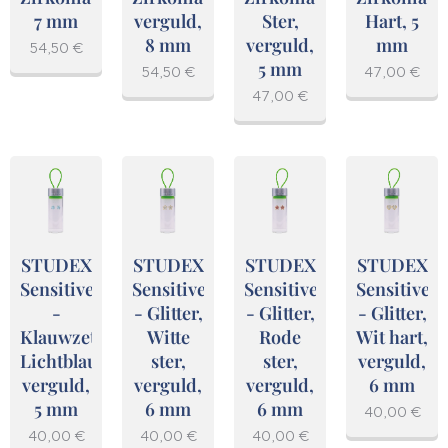
7 mm
verguld,
Ster,
Hart, 5
8 mm
verguld,
mm
54,50
€
5 mm
54,50
€
47,00
€
47,00
€
STUDEX
STUDEX
STUDEX
STUDEX
Sensitive
Sensitive
Sensitive
Sensitive
-
- Glitter,
- Glitter,
- Glitter,
Klauwzetting,
Witte
Rode
Wit hart,
Lichtblauw,
ster,
ster,
verguld,
verguld,
verguld,
verguld,
6 mm
5 mm
6 mm
6 mm
40,00
€
40,00
€
40,00
€
40,00
€