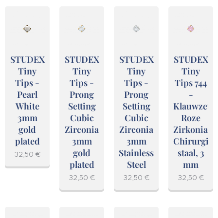
STUDEX
STUDEX
STUDEX
STUDEX
Tiny
Tiny
Tiny
Tiny
Tips -
Tips -
Tips -
Tips 744
Pearl
Prong
Prong
-
White
Setting
Setting
Klauwzetti
3mm
Cubic
Cubic
Roze
gold
Zirconia
Zirconia
Zirkonia,
plated
3mm
3mm
Chirurgisc
gold
Stainless
staal, 3
32,50
€
plated
Steel
mm
32,50
€
32,50
€
32,50
€