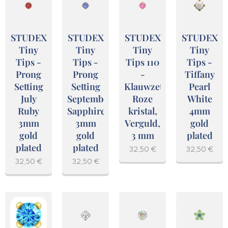
STUDEX
STUDEX
STUDEX
STUDEX
Tiny
Tiny
Tiny
Tiny
Tips -
Tips -
Tips 110
Tips -
Prong
Prong
-
Tiffany
Setting
Setting
Klauwzetting,
Pearl
July
September
Roze
White
Ruby
Sapphire
kristal,
4mm
3mm
3mm
Verguld,
gold
gold
gold
3 mm
plated
plated
plated
32,50
€
32,50
€
32,50
€
32,50
€