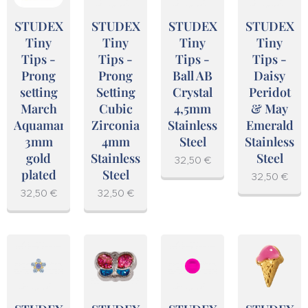
STUDEX
STUDEX
STUDEX
STUDEX
Tiny
Tiny
Tiny
Tiny
Tips -
Tips -
Tips -
Tips -
Prong
Prong
Ball AB
Daisy
setting
Setting
Crystal
Peridot
March
Cubic
4,5mm
& May
Aquamarine
Zirconia
Stainless
Emerald
3mm
4mm
Steel
Stainless
gold
Stainless
Steel
32,50
€
plated
Steel
32,50
€
32,50
€
32,50
€