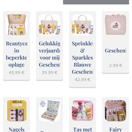
Beautycase
Gelukkige
Sprinkles
in
verjaardag
&
Geschenkv
beperkte
voor mij
Sparkles
oplage
Geschenkset
Blauwe
2,99
€
Geschenkset
43,99
€
39,99
€
42,99
€
Nagels
Tas met
Fairy