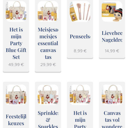
Het is
Meisjesachtige
Lieveheers
mijn
meisjes
Penseelset
Nageldrog
Party
essentials
Blue Gift
canvas
8,99
€
14,99
€
Set
tas
49,99
€
29,99
€
Sprinkles
Het is
Canvas
Feestelijke
&
mijn
tas vol
keuzes
Sparkles
Party
wonderen