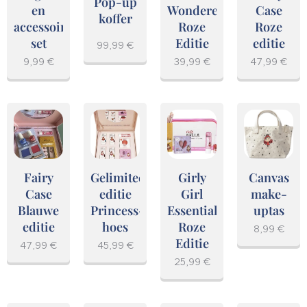
Pop-up
en
Wonderen
Case
koffer
accessoires
Roze
Roze
set
Editie
editie
99,99
€
9,99
€
39,99
€
47,99
€
Fairy
Gelimiteerde
Girly
Canvas
Case
editie
Girl
make-
Blauwe
Princess-
Essentials
uptas
editie
hoes
Roze
8,99
€
Editie
47,99
€
45,99
€
25,99
€