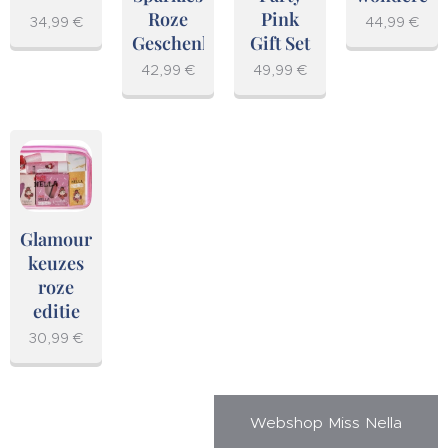
Roze
Pink
34,99
€
44,99
€
Geschenkset
Gift Set
42,99
€
49,99
€
Glamoureuze
keuzes
roze
editie
30,99
€
Webshop Miss Nella