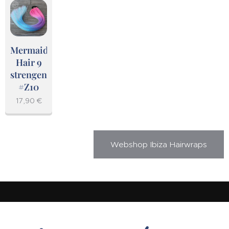
Mermaid
Hair 9
strengen
#Z10
17,90
€
Webshop Ibiza Hairwraps