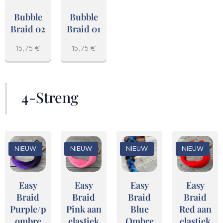
Bubble
Bubble
Braid 02
Braid 01
15,75
€
15,75
€
4-Streng
NIEUW
NIEUW
NIEUW
NIEUW
Easy
Easy
Easy
Easy
Braid
Braid
Braid
Braid
Purple/pink
Pink aan
Blue
Red aan
ombre
elastiek
Ombre
elastiek