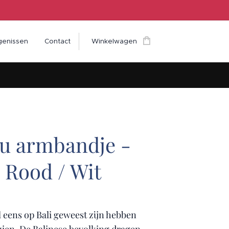
genissen
Contact
Winkelwagen
tu armbandje -
 Rood / Wit
 eens op Bali geweest zijn hebben