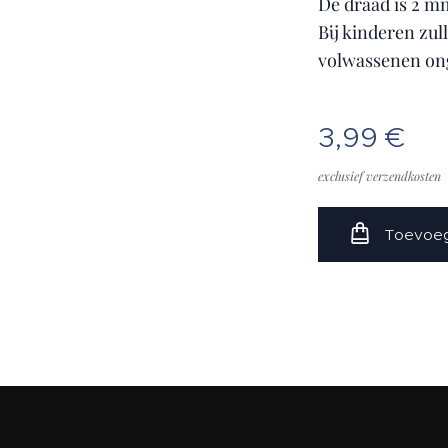
De draad is 2 m
Bij kinderen zul
volwassenen ong
3,99
€
exclusief verzendkosten
Toevoeg