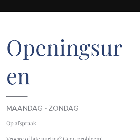
Openingsur
en
MAANDAG - ZONDAG
Op afspraak
Vroege of late uurtjes? Geen probleem!