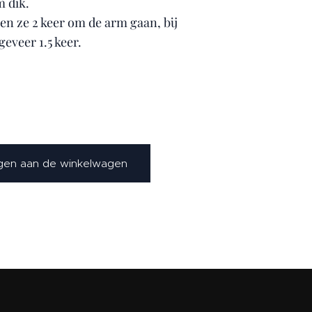
m dik.
len ze 2 keer om de arm gaan, bij
eveer 1.5 keer.
en aan de winkelwagen