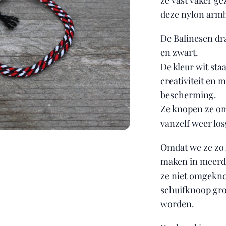
ze vast vaker ge
deze nylon armb
De Balinesen dra
en zwart.
De kleur wit sta
creativiteit en 
bescherming.
Ze knopen ze om 
vanzelf weer lo
Omdat we ze zo 
maken in meerde
ze niet omgekn
schuifknoop gro
worden.