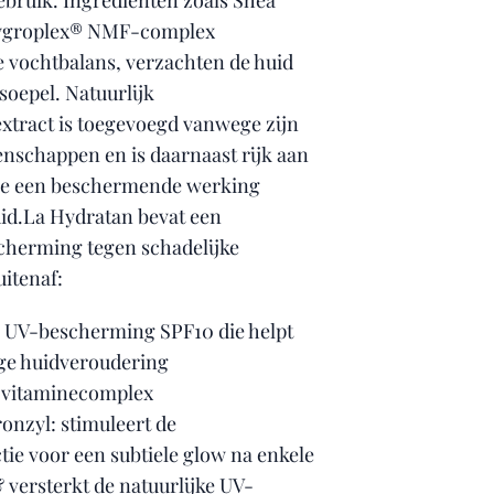
ebruik. Ingrediënten zoals Shea
Hygroplex® NMF-complex
e vochtbalans, verzachten de huid
soepel. Natuurlijk
xtract is toegevoegd vanwege zijn
nschappen en is daarnaast rijk aan
die een beschermende werking
id.La Hydratan bevat een
cherming tegen schadelijke
uitenaf:
 UV-bescherming SPF10 die helpt
ige huidveroudering
 vitaminecomplex
onzyl: stimuleert de
ie voor een subtiele glow na enkele
 versterkt de natuurlijke UV-