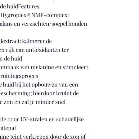
de huidFeatures
en Hygroplex® NMF-complex:
alans en verzachten/soepel houden
lextract: kalmerende
n rijk aan antioxidanten ter
n de huid
aanmaak van melanine en stimuleert
 bruiningsproces
e huid bij het opbouwen van een
bescherming; hierdoor bruint de
de zon en zal je minder snel
de door UV-stralen en schadelijke
uitenaf
uine teint verkregen door de zon of