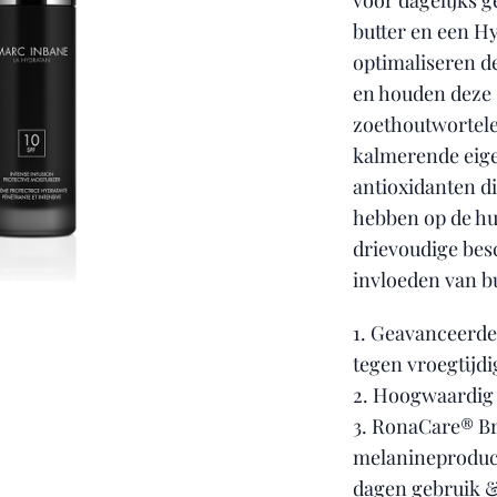
voor dagelijks g
butter en een 
optimaliseren d
en houden deze 
zoethoutwortele
kalmerende eige
antioxidanten 
hebben op de hu
drievoudige bes
invloeden van b
1. Geavanceerde
tegen vroegtijd
2. Hoogwaardig
3. RonaCare® Br
melanineproduct
dagen gebruik &