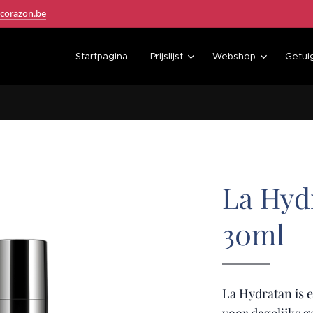
corazon.be
Startpagina
Prijslijst
Webshop
Getui
La Hyd
30ml
La Hydratan is 