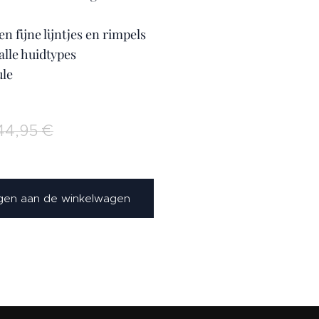
n fijne lijntjes en rimpels
alle huidtypes
ule
44,95
€
en aan de winkelwagen