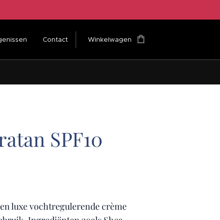
genissen
Contact
Winkelwagen
ratan SPF10
een luxe vochtregulerende crème