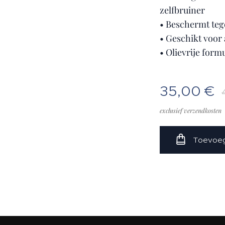
zelfbruiner
• Beschermt tege
• Geschikt voor 
• Olievrije form
35,00
€
exclusief verzendkosten
Toevoeg