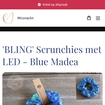
Enkel op afspraak
Micorazón
'BLING' Scrunchies met
LED - Blue Madea