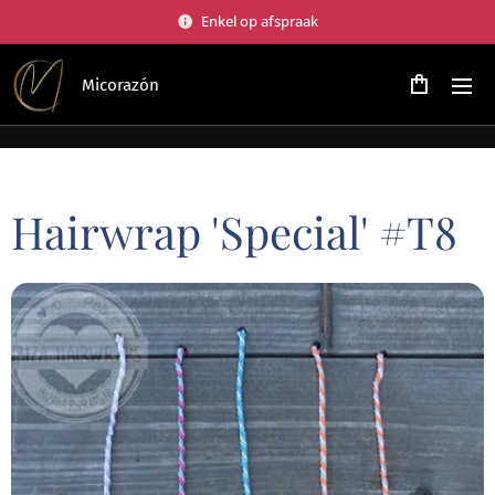
Enkel op afspraak
Micorazón
Hairwrap 'Special' #T8