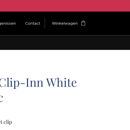
genissen
Contact
Winkelwagen
 Clip-Inn White
c
t clip