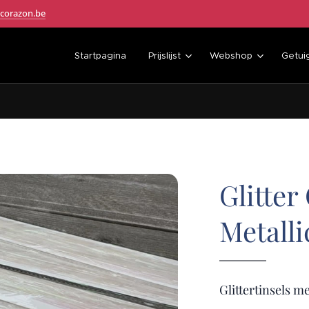
corazon.be
Startpagina
Prijslijst
Webshop
Getui
Glitter
Metalli
Glittertinsels me