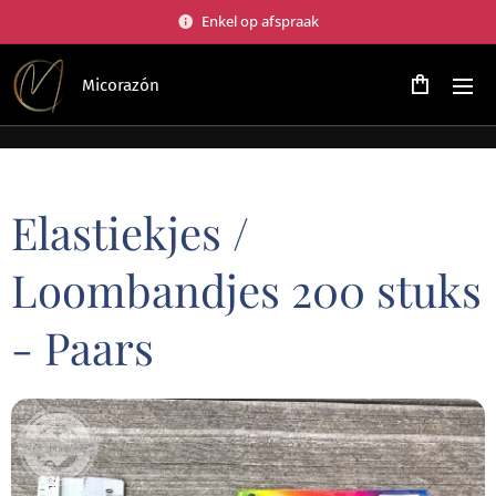
Enkel op afspraak
Micorazón
Elastiekjes /
Loombandjes 200 stuks
- Paars