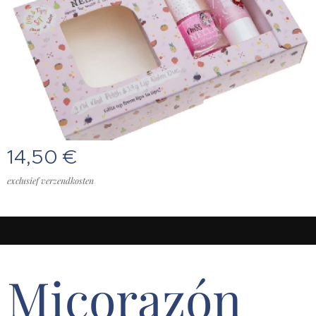
14,50
€
exclusief verzendkosten
Micorazón