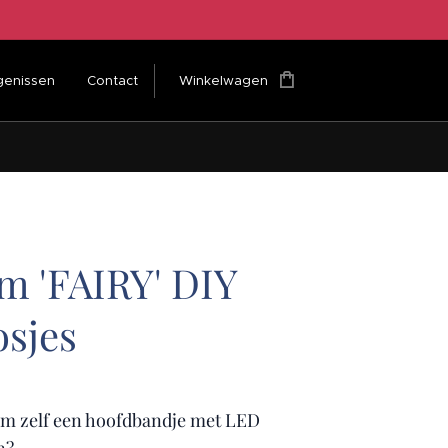
genissen
Contact
Winkelwagen
m 'FAIRY' DIY
osjes
 om zelf een hoofdbandje met LED