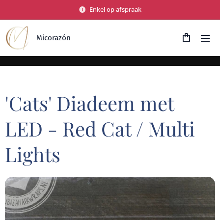
Enkel op afspraak
Micorazón
'Cats' Diadeem met
LED - Red Cat / Multi
Lights