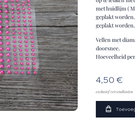
op te leuken me
met huidlijm ( Ma
geplakt worden. 
geplakt worden
Vellen met dia
doorsnee.
Hoeveelheid per 
4,50
€
exclusief verzendkosten
Toevoeg