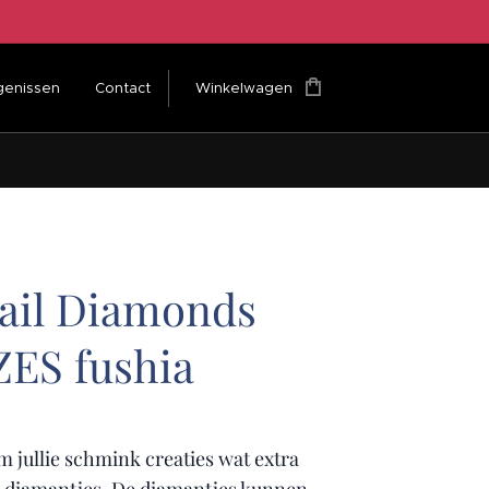
genissen
Contact
Winkelwagen
ail Diamonds
ZES fushia
 jullie schmink creaties wat extra