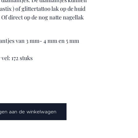
t diamantjes. De diamantjes kunnen
stix ) of glittertattoo lak op de huid
Of direct op de nog natte nagellak
.
mantjes van 3 mm- 4 mm en 5 mm
vel: 172 stuks
en aan de winkelwagen